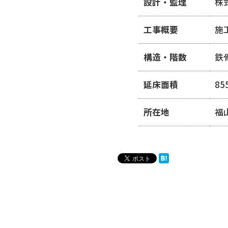
設計・監理
株
工事概要
施
構造・階数
鉄
延床面積
85
所在地
福山